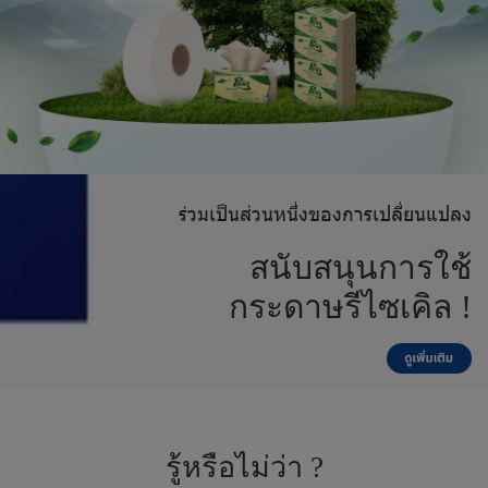
ร่
ว
ม
เ
ป็
น
ส่
ว
น
ห
นึ่
ง
ข
อ
ง
ก
า
ร
เ
ป
ลี่
ย
น
แ
ป
ล
ง
ส
นั
บ
ส
นุ
น
ก
า
ร
ใ
ช้
ก
ร
ะ
ด
า
ษ
รี
ไ
ซ
เ
คิ
ล
!
รู้
ห
รื
อ
ไ
ม่
ว่
า
?