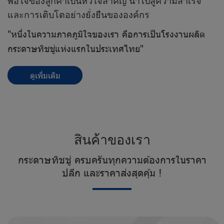
พอใจของลูกค้าเป็นหัวใจสำคัญ นำไปสู่ความสำเร็จ
และการเติบโตอย่างยั่งยืนขององค์กร
"หนึ่งในความภาคภูมิใจของเรา คือการเป็นโรงงานผลิต
กระดาษทิชชู่แห่งแรกในประเทศไทย"
ดูเพิ่มเติม
สิ
น
ค้
า
ข
อ
ง
เ
ร
า
ก
ร
ะ
ด
า
ษ
ทิ
ช
ชู่
ค
ร
บ
ค
รั
น
ทุ
ก
ค
ว
า
ม
ต้
อ
ง
ก
า
ร
ใ
น
ร
า
ค
า
ป
ลี
ก
แ
ล
ะ
ร
า
ค
า
ส่
ง
สุ
ด
คุ้
ม
!