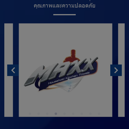
คุ
ณ
ภ
า
พ
แ
ล
ะ
ค
ว
า
ม
ป
ล
อ
ด
ภั
ย