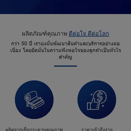
ผ
ลิ
ต
ภั
ณ
ฑ์
คุ
ณ
ภ
า
พ
ดี
ต่
อ
ใ
จ
ดี
ต่
อ
โ
ล
ก
ก
ว่
า
5
0
ปี
เ
ร
า
มุ่
ง
มั่
น
พั
ฒ
น
า
สิ
น
ค้
า
แ
ล
ะ
บ
ริ
ก
า
ร
อ
ย่
า
ง
ต่
อ
เ
นื่
อ
ง
โ
ด
ย
ยึ
ด
มั่
น
ใ
น
ค
ว
า
ม
พึ
ง
พ
อ
ใ
จ
ข
อ
ง
ลู
ก
ค้
า
เ
ป็
น
หั
ว
ใ
จ
สำ
คั
ญ
ผ
ลิ
ต
จ
า
ก
เ
ยื่
อ
ก
ร
ะ
ด
า
ษ
คุ
ณ
ภ
า
พ
ร
า
ค
า
เ
ข้
า
ถึ
ง
ง่
า
ย