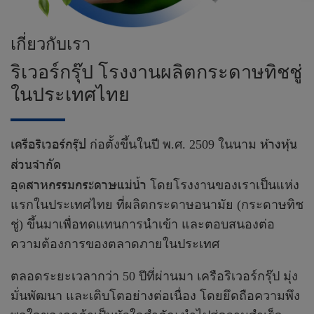
เ
กี่
ย
ว
กั
บ
เ
ร
า
ริ
เ
ว
อ
ร์
ก
รุ๊
ป
โ
ร
ง
ง
า
น
ผ
ลิ
ต
ก
ร
ะ
ด
า
ษ
ทิ
ช
ชู่
ใ
น
ป
ร
ะ
เ
ท
ศ
ไ
ท
ย
เครือริเวอร์กรุ๊ป
ห้างหุ้น
ก่อตั้งขึ้นในปี พ.ศ. 2509 ในนาม
ส่วนจำกัด
อุตสาหกรรมกระดาษแม่น้ำ
โดยโรงงานของเราเป็นแห่ง
แรกในประเทศไทย ที่ผลิตกระดาษอนามัย (กระดาษทิช
ชู่) ขึ้นมาเพื่อทดแทนการนำเข้า และตอบสนองต่อ
ความต้องการของตลาดภายในประเทศ
ตลอดระยะเวลากว่า 50 ปีที่ผ่านมา เครือริเวอร์กรุ๊ป มุ่ง
มั่นพัฒนา และเติบโตอย่างต่อเนื่อง โดยยึดถือความพึง