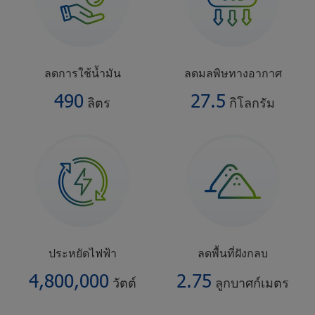
ล
ด
ก
า
ร
ใ
ช้
น้ำ
มั
น
ล
ด
ม
ล
พิ
ษ
ท
า
ง
อ
า
ก
า
ศ
490
27.5
ลิตร
กิโลกรัม
ป
ร
ะ
ห
ยั
ด
ไ
ฟ
ฟ้
า
ล
ด
พื้
น
ที่
ฝั
ง
ก
ล
บ
4,800,000
2.75
วัตต์
ลูกบาศก์เมตร