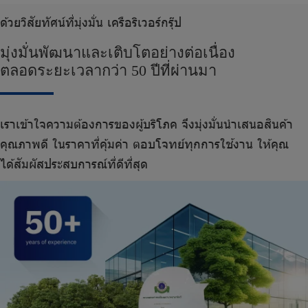
ด้
ว
ย
วิ
สั
ย
ทั
ศ
น์
ที่
มุ่
ง
มั่
น
เ
ค
รื
อ
ริ
เ
ว
อ
ร์
ก
รุ๊
ป
มุ่
ง
มั่
น
พั
ฒ
น
า
แ
ล
ะ
เ
ติ
บ
โ
ต
อ
ย่
า
ง
ต่
อ
เ
นื่
อ
ง
ต
ล
อ
ด
ร
ะ
ย
ะ
เ
ว
ล
า
ก
ว่
า
5
0
ปี
ที่
ผ่
า
น
ม
า
เ
ร
า
เ
ข้
า
ใ
จ
ค
ว
า
ม
ต้
อ
ง
ก
า
ร
ข
อ
ง
ผู้
บ
ริ
โ
ภ
ค
จึ
ง
มุ่
ง
มั่
น
นำ
เ
ส
น
อ
สิ
น
ค้
า
คุ
ณ
ภ
า
พ
ดี
ใ
น
ร
า
ค
า
ที่
คุ้
ม
ค่
า
ต
อ
บ
โ
จ
ท
ย์
ทุ
ก
ก
า
ร
ใ
ช้
ง
า
น
ใ
ห้
คุ
ณ
ไ
ด้
สั
ม
ผั
ส
ป
ร
ะ
ส
บ
ก
า
ร
ณ์
ที่
ดี
ที่
สุ
ด