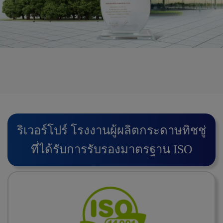
ริ
เ
ว
อ
ร์
โ
ป
ร์
โ
ร
ง
ง
า
น
ผู้
ผ
ลิ
ต
ก
ร
ะ
ด
า
ษ
ทิ
ช
ชู่
ที่
ไ
ด้
รั
บ
ก
า
ร
รั
บ
ร
อ
ง
ม
า
ต
ร
ฐ
า
น
I
S
O