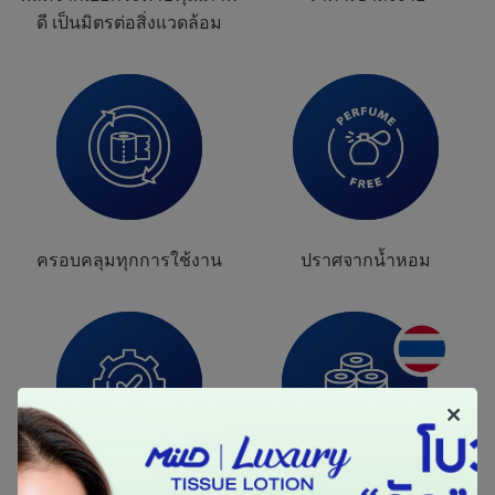
ดี
เ
ป็
น
มิ
ต
ร
ต่
อ
สิ่
ง
แ
ว
ด
ล้
อ
ม
ค
ร
อ
บ
ค
ลุ
ม
ทุ
ก
ก
า
ร
ใ
ช้
ง
า
น
ป
ร
า
ศ
จ
า
ก
น้ำ
ห
อ
ม