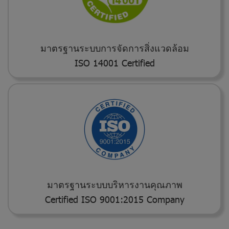
ม
า
ต
ร
ฐ
า
น
ร
ะ
บ
บ
ก
า
ร
จั
ด
ก
า
ร
สิ่
ง
แ
ว
ด
ล้
อ
ม
I
S
O
1
4
0
0
1
C
e
r
t
i
f
i
e
d
ม
า
ต
ร
ฐ
า
น
ร
ะ
บ
บ
บ
ริ
ห
า
ร
ง
า
น
คุ
ณ
ภ
า
พ
C
e
r
t
i
f
i
e
d
I
S
O
9
0
0
1
:
2
0
1
5
C
o
m
p
a
n
y