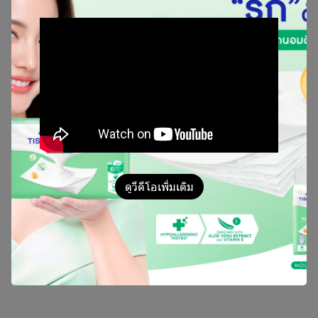
ผ่
า
น
ขั้
น
ต
อ
น
ก
า
ร
ผ
ลิ
ต
ที่
ไ
ด้
สิ
น
ค้
า
ไ
ท
ย
เ
พื่
อ
ค
น
ไ
ท
ย
ม
า
ต
ร
ฐ
า
น
มั่
น
ใ
จ
ใ
น
คุ
ณ
ภ
า
พ
ผ
ลิ
ต
ด้
ว
ย
ค
ว
า
ม
ใ
ส่
ใ
จ
ลู
ก
ค้
า
ที่
ไ
ว้
ว
า
ง
ใ
จ
ใ
ช้
ผ
ลิ
ต
ภั
ณ
ฑ์
ใ
น
เ
ค
รื
อ
ริ
เ
ว
อ
ร์
ก
รุ๊
ป
ดูวีดีโอเพิ่มเติม