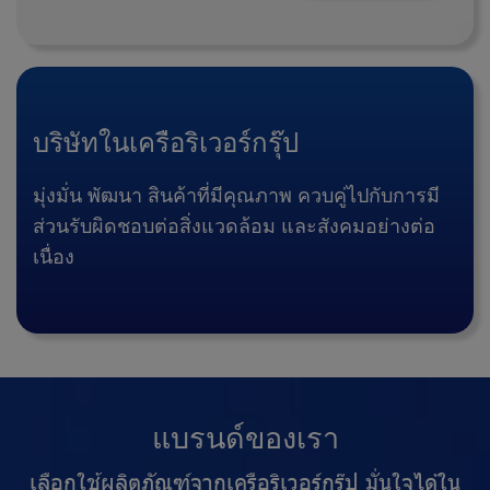
บ
ริ
ษั
ท
ใ
น
เ
ค
รื
อ
ริ
เ
ว
อ
ร์
ก
รุ๊
ป
มุ่
ง
มั่
น
พั
ฒ
น
า
สิ
น
ค้
า
ที่
มี
คุ
ณ
ภ
า
พ
ค
ว
บ
คู่
ไ
ป
กั
บ
ก
า
ร
มี
ส่
ว
น
รั
บ
ผิ
ด
ช
อ
บ
ต่
อ
สิ่
ง
แ
ว
ด
ล้
อ
ม
แ
ล
ะ
สั
ง
ค
ม
อ
ย่
า
ง
ต่
อ
เ
นื่
อ
ง
แ
บ
ร
น
ด์
ข
อ
ง
เ
ร
า
เ
ลื
อ
ก
ใ
ช้
ผ
ลิ
ต
ภั
ณ
ฑ์
จ
า
ก
เ
ค
รื
อ
ริ
เ
ว
อ
ร์
ก
รุ๊
ป
มั่
น
ใ
จ
ไ
ด้
ใ
น