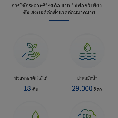
ก
า
ร
ใ
ช้
ก
ร
ะ
ด
า
ษ
รี
ไ
ซ
เ
คิ
ล
แ
บ
บ
ไ
ม่
ฟ
อ
ก
สี
เ
พี
ย
ง
1
ตั
น
ส่
ง
ผ
ล
ดี
ต่
อ
สิ่
ง
แ
ว
ด
ล้
อ
ม
ม
า
ก
ม
า
ย
ช่
ว
ย
รั
ก
ษ
า
ต้
น
ไ
ม้
ไ
ด้
ป
ร
ะ
ห
ยั
ด
น้ำ
18
29,000
ต้น
ลิตร