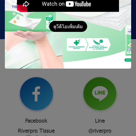
ดูเพิ่มเติม
ดูวีดีโอเพิ่มเติม
สั่
ง
ซื้
อ
สิ
น
ค้
า
อ
อ
น
ไ
ล
น์
Facebook
Line
Riverpro Tissue
@riverpro