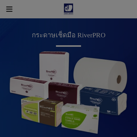
ก
ร
ะ
ด
า
ษ
เ
ช็
ด
มื
อ
R
i
v
e
r
P
R
O