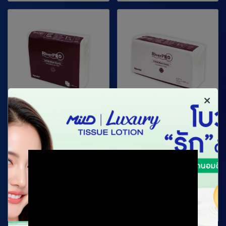
RiverPRO ริเวอร์โปร์
RiverPRO ริเวอร์โปร์
กระดาษเช็ดมือ Z-Fold
กระดาษเช็ดมือสี
สเปเชียล
ธรรมชาติ วี-โฟลด์ สเป
เชียล
1 ชั้น 250 แผ่น (1x16)
1 ชั้น 300 แผ่น (1x24)
ติดต่อเรา
ติดต่อเรา