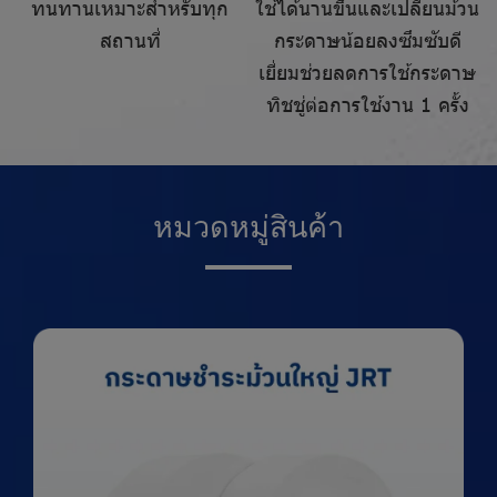
ทนทานเหมาะสำหรับทุก
ใช้ได้นานขึ้นและเปลี่ยนม้วน
สถานที่
กระดาษน้อยลงซึมซับดี
เยี่ยมช่วยลดการใช้กระดาษ
ทิชชู่ต่อการใช้งาน 1 ครั้ง
ห
ม
ว
ด
ห
มู่
สิ
น
ค้
า