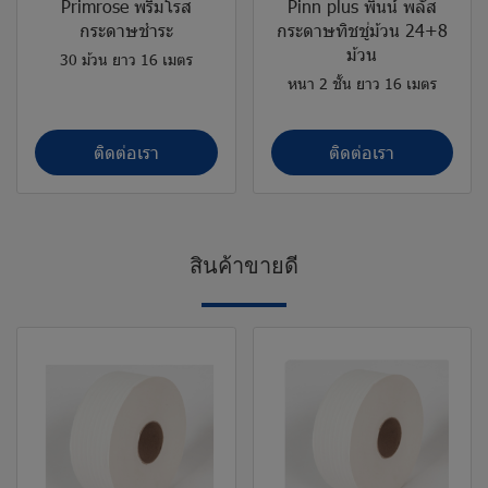
Primrose พริมโรส
Pinn plus พินน์ พลัส
กระดาษชำระ
กระดาษทิชชู่ม้วน 24+8
ม้วน
30 ม้วน ยาว 16 เมตร
หนา 2 ชั้น ยาว 16 เมตร
ติดต่อเรา
ติดต่อเรา
สิ
น
ค้
า
ข
า
ย
ดี