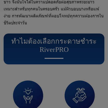
ขาว จึงมั่นใจได้ในความปลอดภัยต่อสุขภาพระยะยาว
เหมาะสำหรับทุกคนในครอบครัว แม้ผิวบอบบางหรือแพ้
ง่าย การพัฒนาผลิตภัณฑ์ที่ตอบโจทย์ทุกความต้องการใน
ชีวิตประจำวัน
ทำ
ไ
ม
ต้
อ
ง
เ
ลื
อ
ก
ก
ร
ะ
ด
า
ษ
ชำ
ร
ะ
R
i
v
e
r
P
R
O