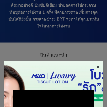
คิดมาอย่างดี ซึมซับดีเยี่ยม ช่วยลดการใช้กระดาษ
ทิชชูต่อการใช้งาน 1 ครั้ง มีลายกระดาษเพิ่มการดูด
ซับได้ดียิ่งขึ้น กระดาษชำระ BRT จะทำให้คุณประทับ
ใจในทุกการใช้งาน
สิ
น
ค้
า
แ
น
ะ
นำ