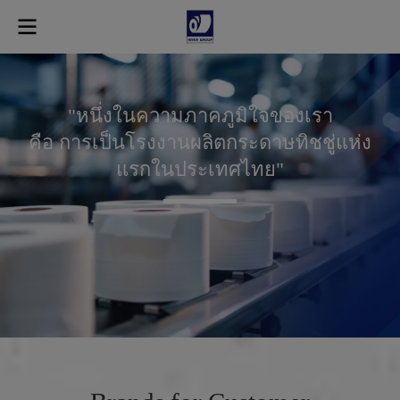
"
ห
นึ่
ง
ใ
น
ค
ว
า
ม
ภ
า
ค
ภู
มิ
ใ
จ
ข
อ
ง
เ
ร
า
คื
อ
ก
า
ร
เ
ป็
น
โ
ร
ง
ง
า
น
ผ
ลิ
ต
ก
ร
ะ
ด
า
ษ
ทิ
ช
ชู่
แ
ห่
ง
แ
ร
ก
ใ
น
ป
ร
ะ
เ
ท
ศ
ไ
ท
ย
"