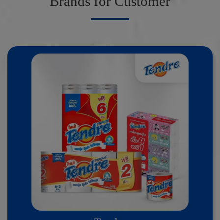
B
r
a
n
d
s
f
o
r
C
u
s
t
o
m
e
r