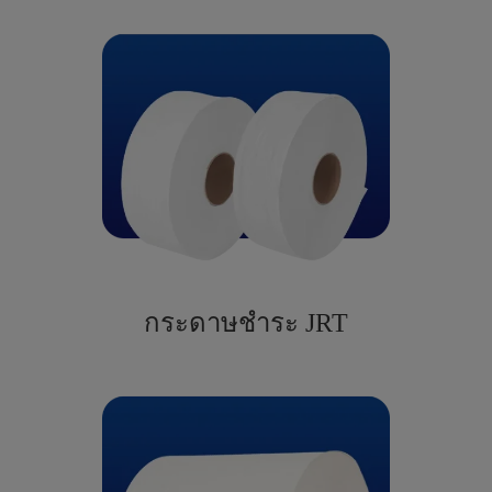
กระดาษชำระ JRT