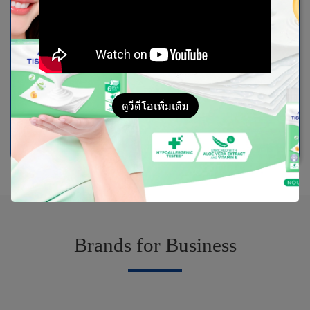
ดูวีดีโอเพิ่มเติม
Premium
B
r
a
n
d
s
f
o
r
B
u
s
i
n
e
s
s