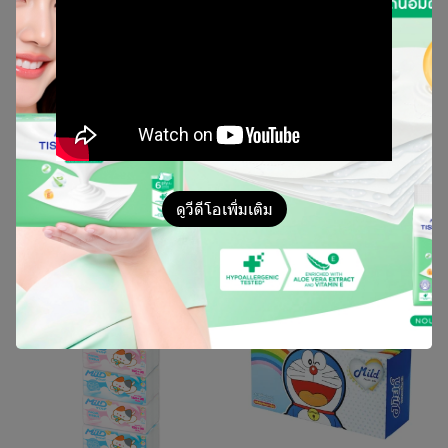
MILD มายด์เหมียว กระดาษ
MILD มายด์เหมียว กระดาษ
ทิชชูเปียก
เช็ดหน้าซอฟแพ็ค
40 แผ่น (6x6)
150+20 (5x10) Import
ดูวีดีโอเพิ่มเติม
ติดต่อเรา
ติดต่อเรา