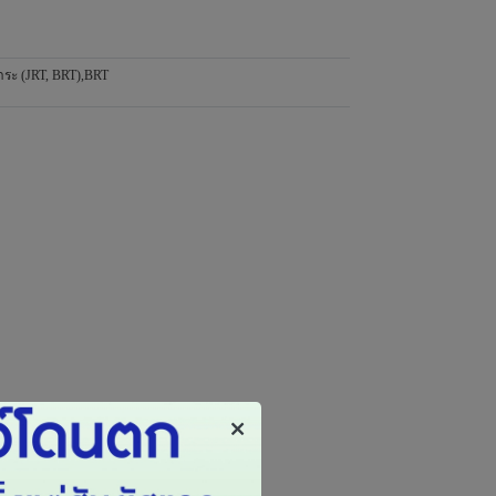
ระ (JRT, BRT)
,
BRT