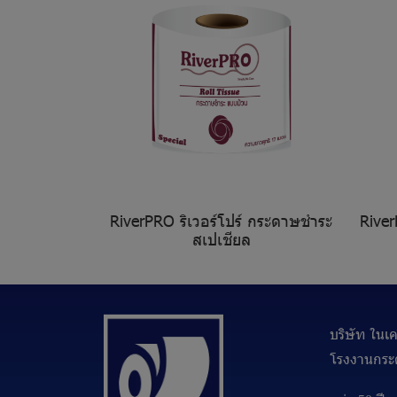
RiverPRO ริเวอร์โปร์ กระดาษชำระ
River
สเปเชียล
บริษัท ในเคร
โรงงานกระด