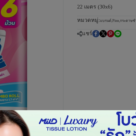
22 เมตร (30x6)
หมวดหมู่:
แบรนด์
,
Pinn
,
กระดาษชำ
แชร์