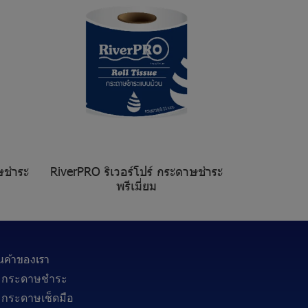
าษชำระ
RiverPRO ริเวอร์โปร์ กระดาษชำระ
พรีเมี่ยม
ินค้าของเรา
กระดาษชำระ
กระดาษเช็ดมือ