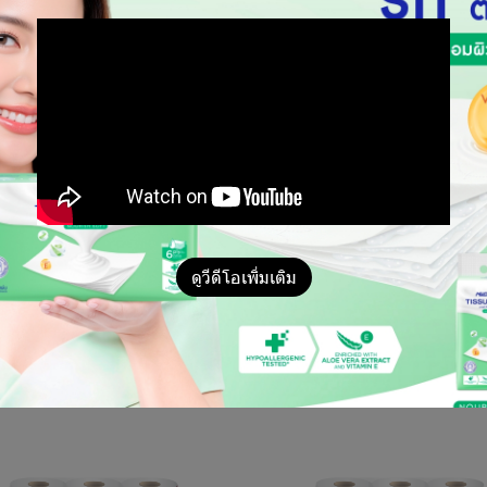
)
ามร้อน 200 องศาเซลเซียส ไม่ผ่านการฟอกสี ไร้สารฟอกข
ดูวีดีโอเพิ่มเติม
้งาน ด้วยเทคโนโลยีจากประเทศญี่ปุ่น